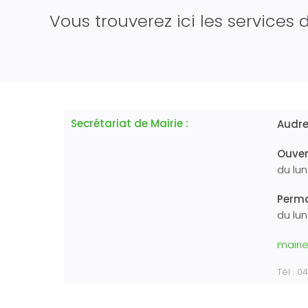
Vous trouverez ici les services d
Secrétariat de Mairie :
Audre
Ouver
du lu
Perma
du lun
mairie
Tél : 0
Permanences de M. le Maire :
Tous 