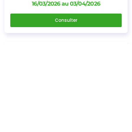
16/03/2026 au 03/04/2026
Consulter
Arrêté portant réglementation
temporaire de la circulation (Parieu) - Du
16/03/2026 au 03/04/2026
Consulter
Liste des délibérations du CM du 4
décembre 2025